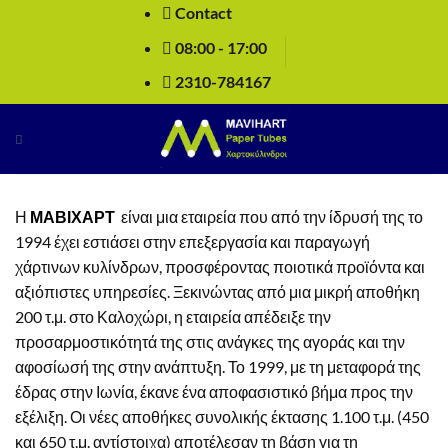
Μετάβαση
Contact
στο
08:00 - 17:00
περιεχόμενο
2310-784167
Η
ΜΑΒΙΧΑΡΤ
είναι μια εταιρεία που από την ίδρυσή της το
1994 έχει εστιάσει στην επεξεργασία και παραγωγή
χάρτινων κυλίνδρων, προσφέροντας ποιοτικά προϊόντα και
αξιόπιστες υπηρεσίες. Ξεκινώντας από μια μικρή αποθήκη
200 τ.μ. στο Καλοχώρι, η εταιρεία απέδειξε την
προσαρμοστικότητά της στις ανάγκες της αγοράς και την
αφοσίωσή της στην ανάπτυξη. Το 1999, με τη μεταφορά της
έδρας στην Ιωνία, έκανε ένα αποφασιστικό βήμα προς την
εξέλιξη. Οι νέες αποθήκες συνολικής έκτασης 1.100 τ.μ. (450
και 650 τ.μ. αντίστοιχα) αποτέλεσαν τη βάση για τη