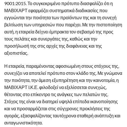
9001:2015. Το συγκεκριμένο πρότυπο διασφαλίζει ότι η
ΜΑΒΙΧΑΡΤ εφαρμόζει συστηματικά διαδικασίες που
εγγυώνται την ποιότητα των προϊόντων της και τη συνεχή
βελτίωση των υπηρεσιών που παρέχει. Με την πιστοποίηση
αυτή, η εταιρεία δείχνει έμπρακτα τον σεβασμό της προς
τους πελάτες και συνεργάτες της, καθώς και την
προσήλωσή της στις αρχές της διαφάνειας και της
αξιοπιστίας.
Η εταιρεία, παραμένοντας αφοσιωμένη στους στόχους της,
συνεχίζει να αποτελεί πρότυπο στον κλάδο της. Με γνώμονα
την ποιότητα, την άμεση εξυπηρέτηση και την καινοτομία, η
ΜΑΒΙΧΑΡΤ Ι.Κ.Ε. φιλοδοξεί να εξελίσσεται συνεχώς,
θέτοντας στο επίκεντρο τις ανάγκες των πελατών της.
Στόχος της είναι να διατηρεί υψηλά επίπεδα ικανοποίησης
και να προσαρμόζεται στις σύγχρονες προκλήσεις της
αγοράς, εξασφαλίζοντας ταυτόχρονα σταθερή ανάπτυξη και
ανταγωνιστικότητα.