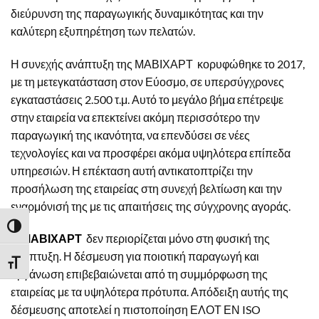
διεύρυνση της παραγωγικής δυναμικότητας και την
καλύτερη εξυπηρέτηση των πελατών.
Η συνεχής ανάπτυξη της ΜΑΒΙΧΑΡΤ κορυφώθηκε το 2017,
με τη μετεγκατάσταση στον Εύοσμο, σε υπερσύγχρονες
εγκαταστάσεις 2.500 τ.μ. Αυτό το μεγάλο βήμα επέτρεψε
στην εταιρεία να επεκτείνει ακόμη περισσότερο την
παραγωγική της ικανότητα, να επενδύσει σε νέες
τεχνολογίες και να προσφέρει ακόμα υψηλότερα επίπεδα
υπηρεσιών. Η επέκταση αυτή αντικατοπτρίζει την
προσήλωση της εταιρείας στη συνεχή βελτίωση και την
εναρμόνισή της με τις απαιτήσεις της σύγχρονης αγοράς.
ΕΝΑΛΛΑΓΉ ΥΨΗΛΉΣ ΑΝΤΊΘΕΣΗΣ
Η
ΜΑΒΙΧΑΡΤ
δεν περιορίζεται μόνο στη φυσική της
ανάπτυξη. Η δέσμευση για ποιοτική παραγωγή και
ΕΝΑΛΛΑΓΉ ΜΕΓΈΘΟΥΣ ΓΡΑΜΜΆΤΩΝ
οργάνωση επιβεβαιώνεται από τη συμμόρφωση της
εταιρείας με τα υψηλότερα πρότυπα. Απόδειξη αυτής της
δέσμευσης αποτελεί η πιστοποίηση ΕΛΟΤ ΕΝ ISO