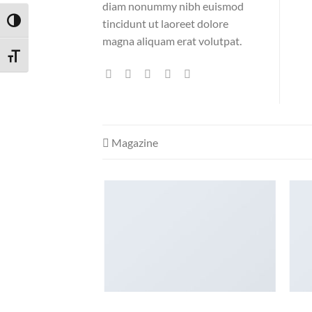
diam nonummy nibh euismod
tincidunt ut laoreet dolore
ΕΝΑΛΛΑΓΉ ΥΨΗΛΉΣ ΑΝΤΊΘΕΣΗΣ
magna aliquam erat volutpat.
ΕΝΑΛΛΑΓΉ ΜΕΓΈΘΟΥΣ ΓΡΑΜΜΆΤΩΝ
Magazine
AZINE
ANOTHER PRINT PACKAGE