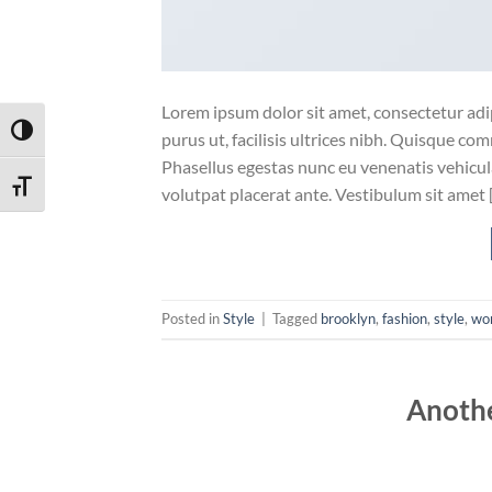
Lorem ipsum dolor sit amet, consectetur adip
ΕΝΑΛΛΑΓΉ ΥΨΗΛΉΣ ΑΝΤΊΘΕΣΗΣ
purus ut, facilisis ultrices nibh. Quisque co
Phasellus egestas nunc eu venenatis vehicula.
ΕΝΑΛΛΑΓΉ ΜΕΓΈΘΟΥΣ ΓΡΑΜΜΆΤΩΝ
volutpat placerat ante. Vestibulum sit amet 
Posted in
Style
|
Tagged
brooklyn
,
fashion
,
style
,
wo
Anothe
POSTE