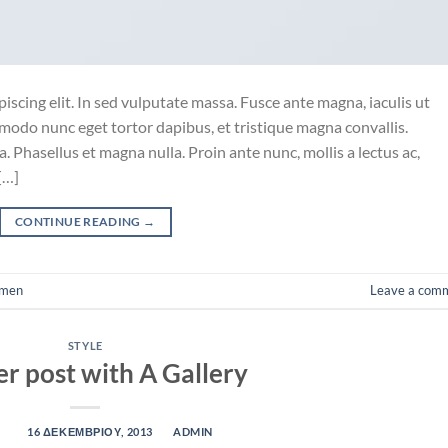
iscing elit. In sed vulputate massa. Fusce ante magna, iaculis ut
mmodo nunc eget tortor dapibus, et tristique magna convallis.
 Phasellus et magna nulla. Proin ante nunc, mollis a lectus ac,
[…]
CONTINUE READING
→
men
Leave a com
STYLE
r post with A Gallery
D ON
16 ΔΕΚΕΜΒΡΊΟΥ, 2013
BY
ADMIN