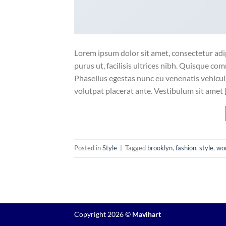
Lorem ipsum dolor sit amet, consectetur adip
purus ut, facilisis ultrices nibh. Quisque co
Phasellus egestas nunc eu venenatis vehicula.
volutpat placerat ante. Vestibulum sit amet 
Posted in
Style
|
Tagged
brooklyn
,
fashion
,
style
,
wo
Copyright 2026 ©
Mavihart