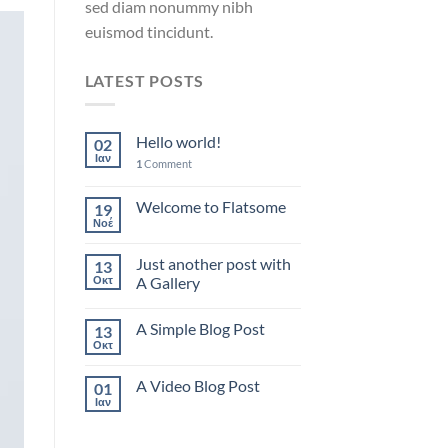
sed diam nonummy nibh
euismod tincidunt.
LATEST POSTS
Hello world!
02
Ιαν
1
Comment
Welcome to Flatsome
19
Νοέ
Just another post with
13
Οκτ
A Gallery
A Simple Blog Post
13
Οκτ
A Video Blog Post
01
Ιαν