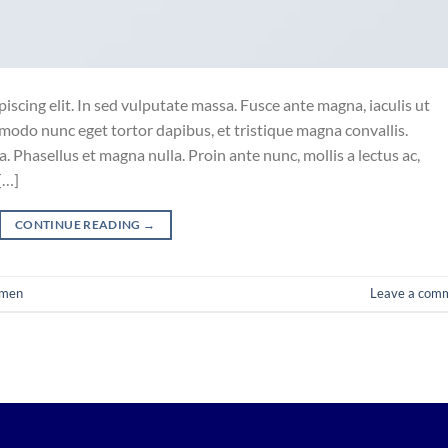
iscing elit. In sed vulputate massa. Fusce ante magna, iaculis ut
mmodo nunc eget tortor dapibus, et tristique magna convallis.
 Phasellus et magna nulla. Proin ante nunc, mollis a lectus ac,
[…]
CONTINUE READING
→
men
Leave a com