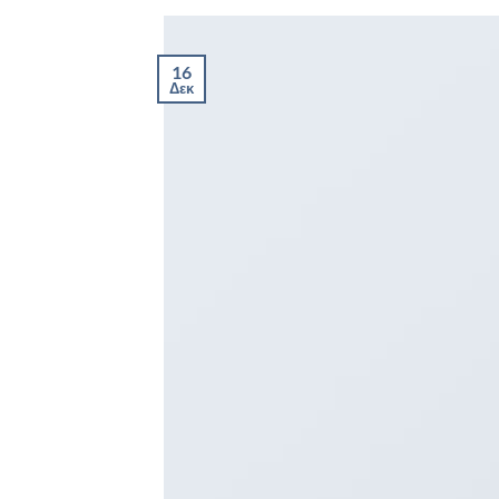
16
Δεκ