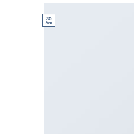
30
Δεκ