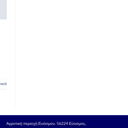
ment
Αγροτική περιοχή Ευόσμου. 56224 Εύοσμος,